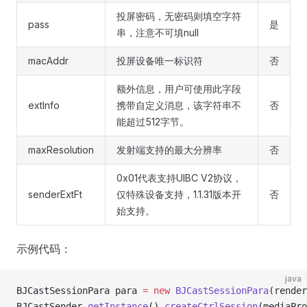
投屏密码，无密码则填空字符
pass
是
串，注意不可填null
macAddr
投屏设备唯一标识符
否
额外信息，用户可使用此字段
extInfo
携带自定义消息，该字符串不
否
能超过512字节。
maxResolution
发射端支持的最大分辨率
否
0x01代表支持UIBC V2协议，
senderExtFt
仅特殊设备支持，1.1.31版本开
否
始支持。
示例代码：
java
BJCastSessionPara para 
=
 new
 BJCastSessionPara
(render
BJCastSender.
getInstance
().
createCtrlSession
(mediaPro