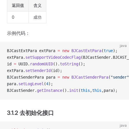
返回值
含义
0
成功
示例代码：
java
BJCastExtPara extPara 
=
 new
 BJCastExtPara
(
true
);
extPara.
setSupportVideoCodecFlag
(BJCastSender.BJCAST_
id 
=
 UUID.
randomUUID
().
toString
();
extPara.
setSenderId
(id);
BJCastSenderPara para 
=
 new
 BJCastSenderPara
(
"sender"
para.
setLogLevel
(
4
);
BJCastSender.
getInstance
().
init
(
this
,
this
,para);
3.1.2 去初始化接口
java