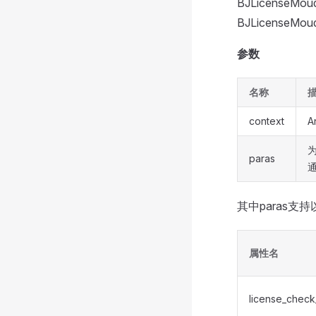
BJLicense
BJLicense
参数
名称
context
A
为
paras
其中paras支
属性名
license_check