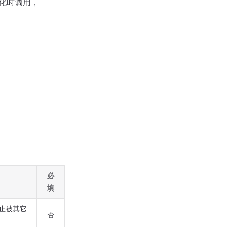
初始化时调用，
必
填
防止被其它
否