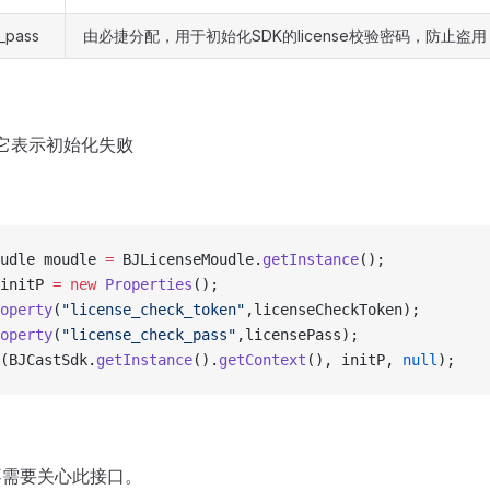
_pass
由必捷分配，用于初始化SDK的license校验密码，防止盗用
它表示初始化失败
udle moudle 
=
 BJLicenseMoudle.
getInstance
();
initP 
=
 new
 Properties
();
operty
(
"license_check_token"
,licenseCheckToken);
operty
(
"license_check_pass"
,licensePass);
(BJCastSdk.
getInstance
().
getContext
(), initP, 
null
);
不需要关心此接口。