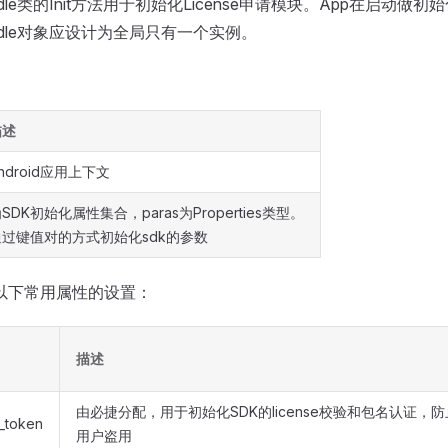
Moudle类的Init方法用于初始化License申请模块。App在启动做
Moudle对象应设计为全局只有一个实例。
描述
ndroid应用上下文
SDK初始化属性集合，paras为Properties类型。
通过键值对的方式初始化sdk的参数
持以下常用属性的设置：
描述
由必捷分配，用于初始化SDK的license校验和包名认证，
_token
用户盗用