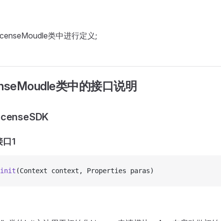
censeMoudle类中进行定义;
icenseMoudle类中的接口说明
icenseSDK
化接口1
init
(Context context, Properties paras)