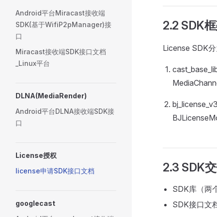
Android平台Miracast接收端
2.2 SDK
SDK(基于WifiP2pManager)接
口
License SD
Miracast接收端SDK接口文档
_Linux平台
cast_base
MediaChan
DLNA(MediaRender)
bj_license
Android平台DLNA接收端SDK接
BJLicens
口
License授权
2.3 SDK
license申请SDK接口文档
SDK库（两
googlecast
SDK接口文