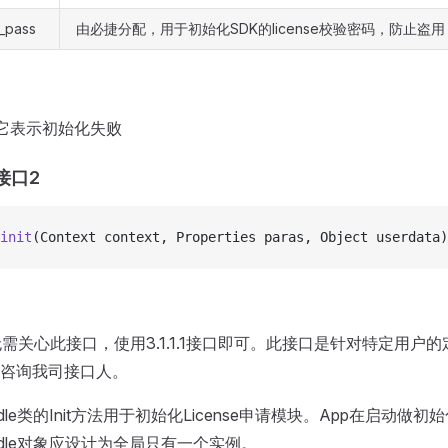
_pass
由必捷分配，用于初始化SDK的license校验密码，防止盗用
它表示初始化失败
化接口2
init
(Context context, Properties paras, Object userdata)
无需关心此接口，使用3.1.1.1接口即可。此接口是针对特定用户
咨询我司接口人。
Moudle类的Init方法用于初始化License申请模块。App在启动做
Moudle对象应设计为全局只有一个实例。